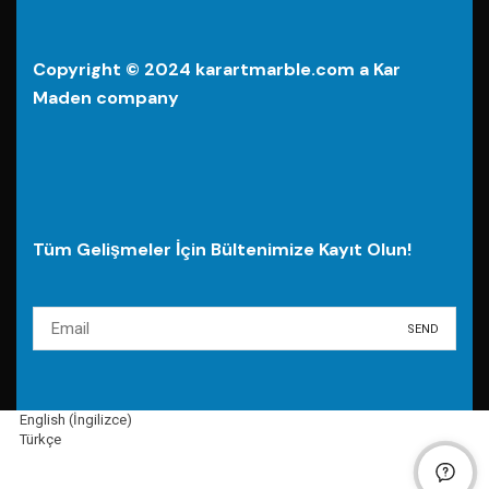
Copyright © 2024 karartmarble.com a Kar
Maden company
Tüm Gelişmeler İçin Bültenimize Kayıt Olun!
English
(
İngilizce
)
Türkçe