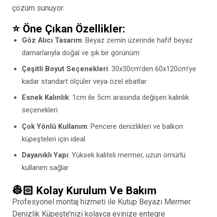
çözüm sunuyor.
⭐️ Öne Çıkan Özellikler:
Göz Alıcı Tasarım
: Beyaz zemin üzerinde hafif beyaz
damarlarıyla doğal ve şık bir görünüm
Çeşitli Boyut Seçenekleri
: 30x30cm’den 60x120cm’ye
kadar standart ölçüler veya özel ebatlar
Esnek Kalınlık
: 1cm ile 5cm arasında değişen kalınlık
seçenekleri
Çok Yönlü Kullanım
: Pencere denizlikleri ve balkon
küpeşteleri için ideal
Dayanıklı Yapı
: Yüksek kaliteli mermer, uzun ömürlü
kullanım sağlar
👷🏻 Kolay Kurulum Ve Bakım
Profesyonel montaj hizmeti ile Kutup Beyazı Mermer
Denizlik Küpeşte’nizi kolayca evinize entegre